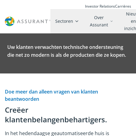
Investor Relations
Carrières
Nie
Over
Sectoren
e
Assurant
inzic
Uw klanten verwachten technische ondersteuning
die net zo modern is als de producten die ze kopen.
Doe meer dan alleen vragen van klanten
beantwoorden
Creëer
klantenbelangenbehartigers.
In het hedendaagse geautomatiseerde huis is