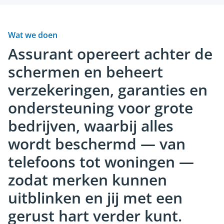
bescherming
Automo
Doe-het-zelf & service
Betrouwb
Wat we doen
toekomst
Overtref verwachtingen van de verbonden
Assurant opereert achter de
klantervaring
schermen en beheert
verzekeringen, garanties en
ondersteuning voor grote
bedrijven, waarbij alles
wordt beschermd — van
telefoons tot woningen —
zodat merken kunnen
uitblinken en jij met een
gerust hart verder kunt.