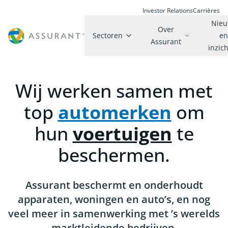
Investor Relations
Carrières
Nie
Over
Sectoren
e
Assurant
inzic
Wij werken samen met
top
automerken
om
hun
voertuigen
te
beschermen.
Assurant beschermt en onderhoudt
apparaten, woningen en auto’s, en nog
veel meer in samenwerking met ’s werelds
marktleidende bedrijven.