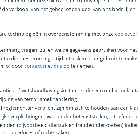
problemen met deze website) en trends bij te houden om u b
 de verkoop van het geheel of een deel van ons bedrijf; en
kbare technologieën in overeenstemming met onze
cookiever
.
emming vragen, zullen we de gegevens gebruiken voor het 
 u die toestemming altijd intrekken door gebruik te make
n, of door
contact met ons
op te nemen.
anties of wetshandhavingsinstanties die een onderzoek uit
ijding van terrorismefinanciering
of reglementair verplicht zijn om zich te houden aan een k
jke verplichtingen, waaronder het vaststellen, uitoefenen 
einden (bijvoorbeeld diefstal- en fraudeonderzoeken) indie
che procedures of rechtszaken).