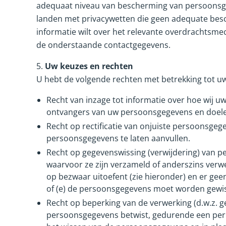
adequaat niveau van bescherming van persoonsge
landen met privacywetten die geen adequate besc
informatie wilt over het relevante overdrachtsm
de onderstaande contactgegevens.
5.
Uw keuzes en rechten
U hebt de volgende rechten met betrekking tot 
Recht van inzage tot informatie over hoe wij 
ontvangers van uw persoonsgegevens en doele
Recht op rectificatie van onjuiste persoonsge
persoonsgegevens te laten aanvullen.
Recht op gegevenswissing (verwijdering) van p
waarvoor ze zijn verzameld of anderszins verwe
op bezwaar uitoefent (zie hieronder) en er gee
of (e) de persoonsgegevens moet worden gewist 
Recht op beperking van de verwerking (d.w.z. 
persoonsgegevens betwist, gedurende een period