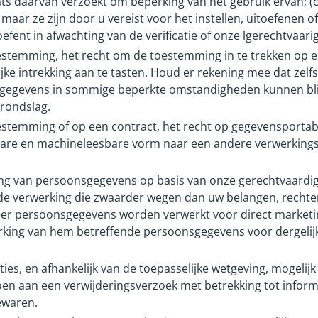
ts daarvan verzoekt om beperking van het gebruik ervan; (
aar ze zijn door u vereist voor het instellen, uitoefenen o
efent in afwachting van de verificatie of onze lgerechtvaa
stemming, het recht om de toestemming in te trekken op 
jke intrekking aan te tasten. Houd er rekening mee dat zel
e gegevens in sommige beperkte omstandigheden kunnen blij
rondslag.
temming of op een contract, het recht op gegevensportabili
bare en machineleesbare vorm naar een andere verwerking
ng van persoonsgegevens op basis van onze gerechtvaardig
e verwerking die zwaarder wegen dan uw belangen, rechten e
r persoonsgegevens worden verwerkt voor direct marketin
erking van hem betreffende persoonsgegevens voor dergelijk
s, en afhankelijk van de toepasselijke wetgeving, mogelijk n
en aan een verwijderingsverzoek met betrekking tot informati
ewaren.