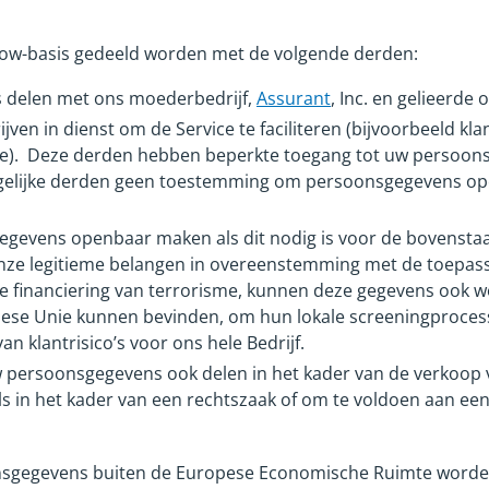
w-basis gedeeld worden met de volgende derden:
 delen met ons moederbedrijf,
Assurant
, Inc. en gelieerd
en in dienst om de Service te faciliteren (bijvoorbeeld kla
alyse). Deze derden hebben beperkte toegang tot uw persoo
ergelijke derden geen toestemming om persoonsgegevens op
vens openbaar maken als dit nodig is voor de bovenstaande 
 onze legitieme belangen in overeenstemming met de toepass
de financiering van terrorisme, kunnen deze gegevens ook w
opese Unie kunnen bevinden, om hun lokale screeningproces
n klantrisico’s voor ons hele Bedrijf.
ersoonsgegevens ook delen in het kader van de verkoop van
s in het kader van een rechtszaak of om te voldoen aan een 
onsgegevens buiten de Europese Economische Ruimte worden