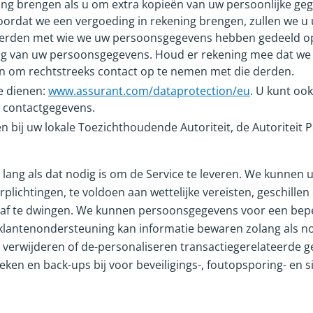
ing brengen als u om extra kopieën van uw persoonlijke geg
ordat we een vergoeding in rekening brengen, zullen we u u
 derden met wie we uw persoonsgegevens hebben gedeeld op d
king van uw persoonsgegevens. Houd er rekening mee dat w
an om rechtstreeks contact op te nemen met die derden.
e dienen:
www.assurant.com/dataprotection/eu
. U kunt oo
 contactgegevens.
nen bij uw lokale Toezichthoudende Autoriteit, de Autoritei
ang als dat nodig is om de Service te leveren. We kunnen 
plichtingen, te voldoen aan wettelijke vereisten, geschille
af te dwingen. We kunnen persoonsgegevens voor een bep
klantenondersteuning kan informatie bewaren zolang als n
 verwijderen of de-personaliseren transactiegerelateerde
en en back-ups bij voor beveiligings-, foutopsporing- en s