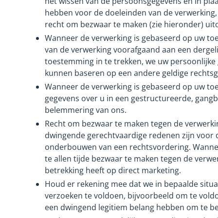
het wissen van de persoonsgegevens en in plaa
hebben voor de doeleinden van de verwerking, m
recht om bezwaar te maken (zie hieronder) uito
Wanneer de verwerking is gebaseerd op uw toe
van de verwerking voorafgaand aan een dergeli
toestemming in te trekken, we uw persoonlijk
kunnen baseren op een andere geldige rechtsg
Wanneer de verwerking is gebaseerd op uw toes
gegevens over u in een gestructureerde, gang
belemmering van ons.
Recht om bezwaar te maken tegen de verwerki
dwingende gerechtvaardige redenen zijn voor d
onderbouwen van een rechtsvordering. Wannee
te allen tijde bezwaar te maken tegen de verw
betrekking heeft op direct marketing.
Houd er rekening mee dat we in bepaalde situatie
verzoeken te voldoen, bijvoorbeeld om te voldo
een dwingend legitiem belang hebben om te b