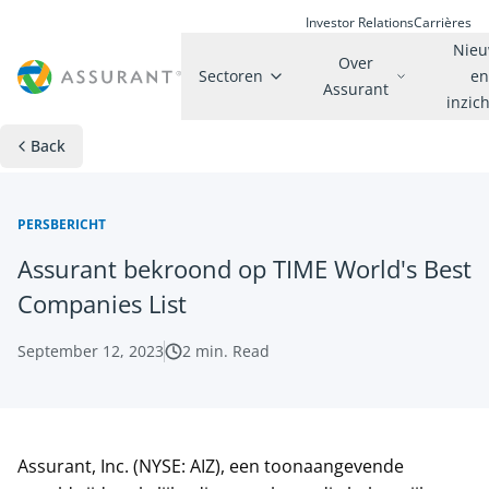
Investor Relations
Carrières
Nie
Over
Sectoren
e
Assurant
inzic
Back
PERSBERICHT
Assurant bekroond op TIME World's Best
Companies List
September 12, 2023
2
min. Read
Assurant, Inc. (NYSE: AIZ), een toonaangevende